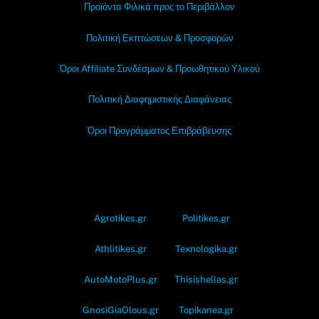
Προϊόντα Φιλικά προς το Περιβάλλον
Πολιτική Εκπτώσεων & Προσφορών
Όροι Affiliate Συνδέσμων & Προωθητικού Υλικού
Πολιτική Διαφημιστικής Διαφάνειας
Όροι Προγράμματος Επιβράβευσης
OramaMedia Network
Agrotikes.gr
Politikes.gr
Athlitikes.gr
Texnologika.gr
AutoMotoPlus.gr
Thisishellas.gr
GnosiGiaOlous.gr
Topikanea.gr