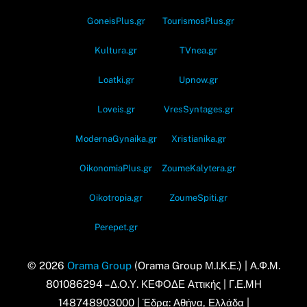
GoneisPlus.gr
TourismosPlus.gr
Kultura.gr
TVnea.gr
Loatki.gr
Upnow.gr
Loveis.gr
VresSyntages.gr
ModernaGynaika.gr
Xristianika.gr
OikonomiaPlus.gr
ZoumeKalytera.gr
Oikotropia.gr
ZoumeSpiti.gr
Perepet.gr
© 2026
Orama Group
(Orama Group Μ.Ι.Κ.Ε.) | Α.Φ.Μ.
801086294 – Δ.Ο.Υ. ΚΕΦΟΔΕ Αττικής | Γ.Ε.ΜΗ
148748903000 | Έδρα: Αθήνα, Ελλάδα |