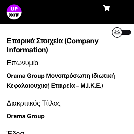
Cart
Skip
Me
to
content
Εταιρικά Στοιχεία (Company
Information)
Επωνυμία
Orama Group Μονοπρόσωπη Ιδιωτική
Κεφαλαιουχική Εταιρεία – Μ.Ι.Κ.Ε.
)
Διακριτικός Τίτλος
Orama Group
Έδρα