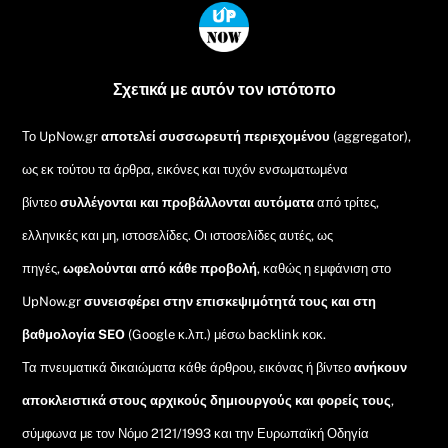
Back
To
Top
Σχετικά με αυτόν τον ιστότοπο
Το UpNow.gr
αποτελεί συσσωρευτή περιεχομένου
(aggregator),
ως εκ τούτου τα άρθρα, εικόνες και τυχόν ενσωματωμένα
βίντεο
συλλέγονται και προβάλλονται αυτόματα
από τρίτες,
ελληνικές και μη, ιστοσελίδες. Οι ιστοσελίδες αυτές, ως
πηγές,
ωφελούνται από κάθε προβολή
, καθώς η εμφάνιση στο
UpNow.gr
συνεισφέρει στην επισκεψιμότητά τους και στη
βαθμολογία SEO
(Google κ.λπ.) μέσω backlink κοκ.
Τα πνευματικά δικαιώματα κάθε άρθρου, εικόνας ή βίντεο
ανήκουν
αποκλειστικά στους αρχικούς δημιουργούς και φορείς τους
,
σύμφωνα με τον Νόμο 2121/1993 και την Ευρωπαϊκή Οδηγία