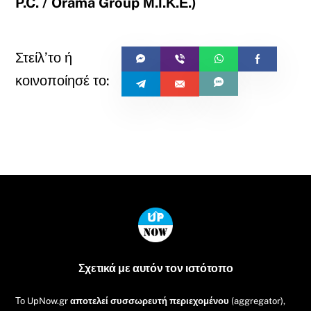
P.C. / Orama Group Μ.Ι.Κ.Ε.)
Back
To
Top
Σχετικά με αυτόν τον ιστότοπο
Το UpNow.gr
αποτελεί συσσωρευτή περιεχομένου
(aggregator),