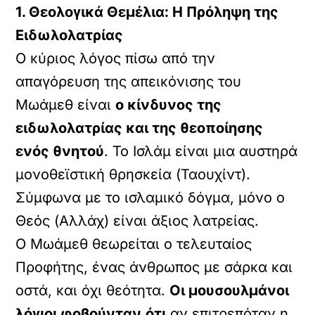
1. Θεολογικά Θεμέλια: Η Πρόληψη της
Ειδωλολατρίας
Ο κύριος λόγος πίσω από την
απαγόρευση της απεικόνισης του
Μωάμεθ είναι
ο κίνδυνος της
ειδωλολατρίας
και της θεοποίησης
ενός θνητού
. Το Ισλάμ είναι μια αυστηρά
μονοθεϊστική θρησκεία (Ταουχίντ).
Σύμφωνα με το ισλαμικό δόγμα, μόνο ο
Θεός (Αλλάχ) είναι άξιος λατρείας.
Ο Μωάμεθ θεωρείται ο τελευταίος
Προφήτης, ένας άνθρωπος με σάρκα και
οστά, και όχι θεότητα.
Οι μουσουλμάνοι
λόγιοι φοβούνταν
ότι
αν επιτρεπόταν η