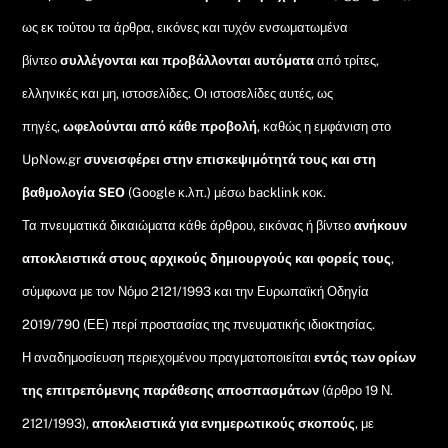
ως εκ τούτου τα άρθρα, εικόνες και τυχόν ενσωματωμένα
βίντεο
συλλέγονται και προβάλλονται αυτόματα
από τρίτες,
ελληνικές και μη, ιστοσελίδες. Οι ιστοσελίδες αυτές, ως
πηγές,
ωφελούνται από κάθε προβολή
, καθώς η εμφάνιση στο
UpNow.gr
συνεισφέρει στην επισκεψιμότητά τους και στη
βαθμολογία SEO
(Google κ.λπ.) μέσω backlink κοκ.
Τα πνευματικά δικαιώματα κάθε άρθρου, εικόνας ή βίντεο
ανήκουν
αποκλειστικά στους αρχικούς δημιουργούς και φορείς τους
,
σύμφωνα με τον Νόμο 2121/1993 και την Ευρωπαϊκή Οδηγία
2019/790 (ΕΕ) περί προστασίας της πνευματικής ιδιοκτησίας.
Η αναδημοσίευση περιεχομένου πραγματοποιείται
εντός των ορίων
της επιτρεπόμενης παράθεσης αποσπασμάτων
(άρθρο 19 Ν.
2121/1993),
αποκλειστικά για ενημερωτικούς σκοπούς
, με