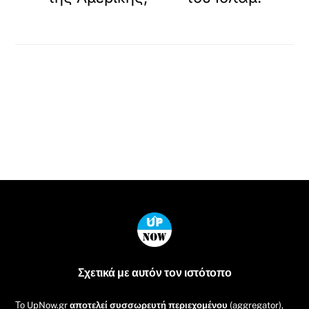
Back
To
Top
Σχετικά με αυτόν τον ιστότοπο
Το UpNow.gr
αποτελεί συσσωρευτή περιεχομένου
(aggregator),