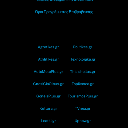
Όροι Προγράμματος Επιβράβευσης
OramaMedia Network
Agrotikes.gr
Politikes.gr
Athlitikes.gr
Texnologika.gr
AutoMotoPlus.gr
Thisishellas.gr
GnosiGiaOlous.gr
Topikanea.gr
GoneisPlus.gr
TourismosPlus.gr
Kultura.gr
TVnea.gr
Loatki.gr
Upnow.gr