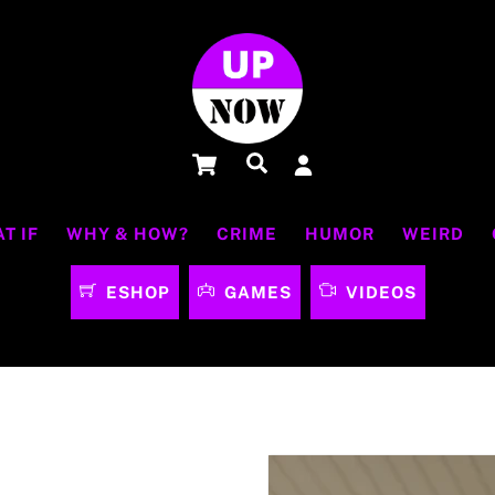
Cart
Αναζήτηση
T IF
WHY & HOW?
CRIME
HUMOR
WEIRD
ESHOP
GAMES
VIDEOS