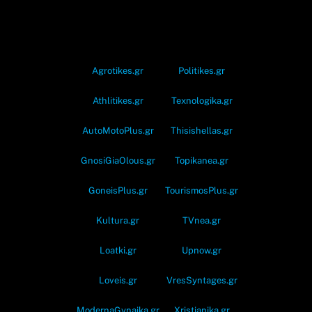
OramaMedia Network
Agrotikes.gr
Politikes.gr
Athlitikes.gr
Texnologika.gr
AutoMotoPlus.gr
Thisishellas.gr
GnosiGiaOlous.gr
Topikanea.gr
GoneisPlus.gr
TourismosPlus.gr
Kultura.gr
TVnea.gr
Loatki.gr
Upnow.gr
Loveis.gr
VresSyntages.gr
ModernaGynaika.gr
Xristianika.gr