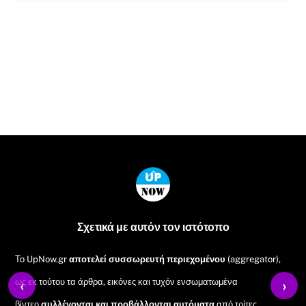
Back
To
Top
Σχετικά με αυτόν τον ιστότοπο
Το UpNow.gr
αποτελεί συσσωρευτή περιεχομένου
(aggregator),
ως εκ τούτου τα άρθρα, εικόνες και τυχόν ενσωματωμένα
‹
›
βίντεο
συλλέγονται και προβάλλονται αυτόματα
από τρίτες,