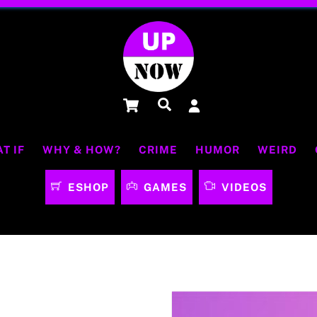
Cart
Αναζήτηση
T IF
WHY & HOW?
CRIME
HUMOR
WEIRD
ESHOP
GAMES
VIDEOS