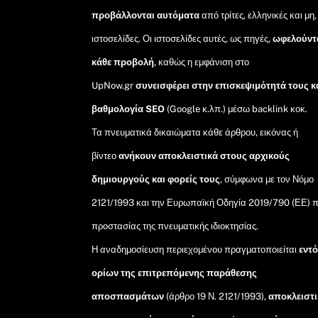
προβάλλονται αυτόματα
από τρίτες, ελληνικές και μη,
ιστοσελίδες. Οι ιστοσελίδες αυτές, ως πηγές,
ωφελούντ
κάθε προβολή
, καθώς η εμφάνιση στο
UpNow.gr
συνεισφέρει στην επισκεψιμότητά τους κ
βαθμολογία SEO
(Google κ.λπ.) μέσω backlink κοκ.
Τα πνευματικά δικαιώματα κάθε άρθρου, εικόνας ή
βίντεο
ανήκουν αποκλειστικά στους αρχικούς
δημιουργούς και φορείς τους
, σύμφωνα με τον Νόμο
2121/1993 και την Ευρωπαϊκή Οδηγία 2019/790 (ΕΕ) π
προστασίας της πνευματικής ιδιοκτησίας.
Η αναδημοσίευση περιεχομένου πραγματοποιείται
εντ
ορίων της επιτρεπόμενης παράθεσης
αποσπασμάτων
(άρθρο 19 Ν. 2121/1993),
αποκλειστι