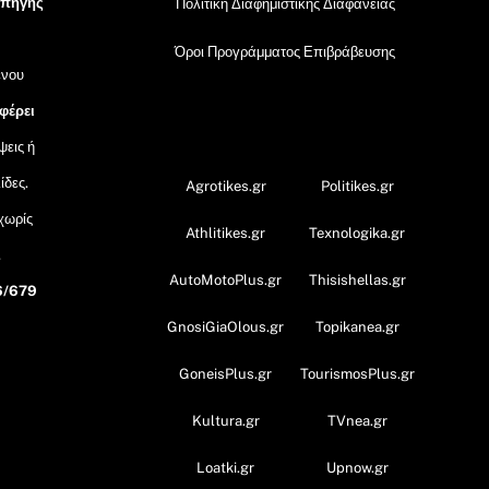
 πηγής
Πολιτική Διαφημιστικής Διαφάνειας
Όροι Προγράμματος Επιβράβευσης
ένου
 φέρει
OramaMedia Network
ψεις ή
ίδες.
Agrotikes.gr
Politikes.gr
 χωρίς
Athlitikes.gr
Texnologika.gr
,
AutoMotoPlus.gr
Thisishellas.gr
6/679
GnosiGiaOlous.gr
Topikanea.gr
GoneisPlus.gr
TourismosPlus.gr
Kultura.gr
TVnea.gr
Loatki.gr
Upnow.gr