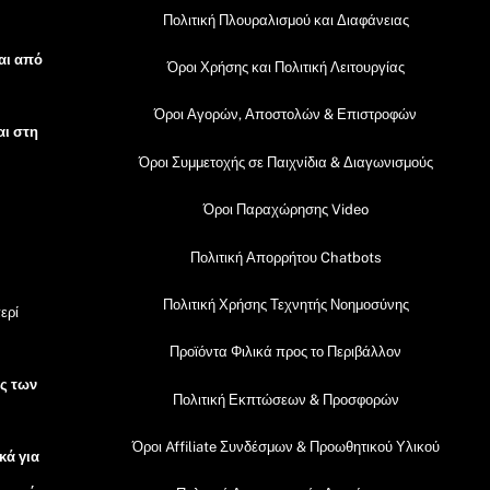
Πολιτική Πλουραλισμού και Διαφάνειας
αι από
Όροι Χρήσης και Πολιτική Λειτουργίας
Όροι Αγορών, Αποστολών & Επιστροφών
αι στη
Όροι Συμμετοχής σε Παιχνίδια & Διαγωνισμούς
Όροι Παραχώρησης Video
Πολιτική Απορρήτου Chatbots
Πολιτική Χρήσης Τεχνητής Νοημοσύνης
ερί
Προϊόντα Φιλικά προς το Περιβάλλον
ός των
Πολιτική Εκπτώσεων & Προσφορών
Όροι Affiliate Συνδέσμων & Προωθητικού Υλικού
κά για