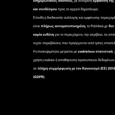
ενημερωτικούς σκοπούς
, με αυτόματη
εμφάνιση της
και συνδέσμου
προς το αρχικό δημοσίευμα.
Επειδή η διαδικασία συλλογής και εμφάνισης περιεχομ
είναι
πλήρως αυτοματοποιημένη
, το Politikes.gr
δεν
καμία ευθύνη
για το περιεχόμενο, την ακρίβεια, τις από
τυχόν παραβιάσεις που προέρχονται από τρίτες ιστοσελ
Η επισκεψιμότητα μετριέται με
cookieless στατιστικά
,
χρήση cookies ή αποθήκευση προσωπικών δεδομένων
σε
πλήρη συμμόρφωση με τον Κανονισμό (ΕΕ) 201
(GDPR)
.