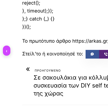
reject();
}, timeout);});
};} catch (_) {}
})();
Το πρωτότυπο άρθρο
https://arkas.g
‹
«
ΠΡΟΗΓΟΥΜΕΝΟ
Σε σακουλάκια για κόλλυβ
συσκευασία των DIY self t
της χώρας