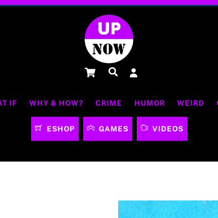
Cart
Αναζήτηση
T IF
WHY & HOW?
CRIME
HUMOR
WEIRD
ESHOP
GAMES
VIDEOS