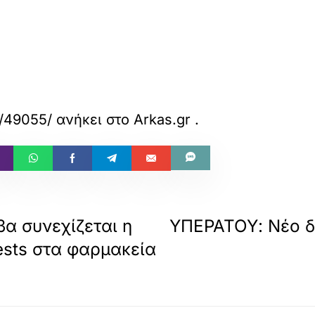
r/49055/
ανήκει στο
Arkas.gr
.
α συνεχίζεται η
ΥΠΕΡΑΤΟΥ: Νέο δι
ests στα φαρμακεία