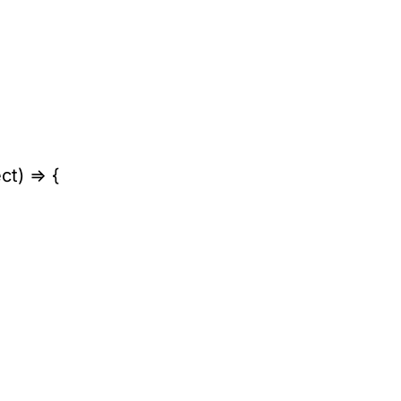
ct) => {