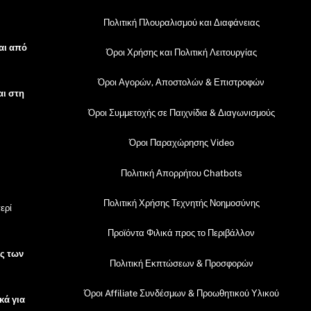
Πολιτική Πλουραλισμού και Διαφάνειας
αι από
Όροι Χρήσης και Πολιτική Λειτουργίας
Όροι Αγορών, Αποστολών & Επιστροφών
αι στη
Όροι Συμμετοχής σε Παιχνίδια & Διαγωνισμούς
Όροι Παραχώρησης Video
Πολιτική Απορρήτου Chatbots
Πολιτική Χρήσης Τεχνητής Νοημοσύνης
ερί
Προϊόντα Φιλικά προς το Περιβάλλον
ός των
Πολιτική Εκπτώσεων & Προσφορών
Όροι Affiliate Συνδέσμων & Προωθητικού Υλικού
κά για