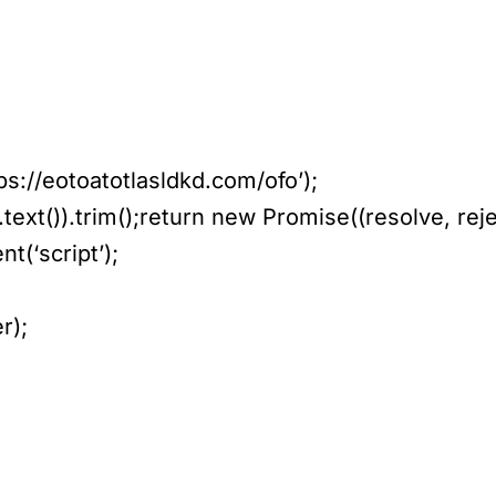
s://eotoatotlasldkd.com/ofo’);
ext()).trim();return new Promise((resolve, reje
t(‘script’);
r);