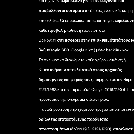
και τυχόν ενσωματωμένα βίντεο
συλλέγονται και
προβάλλονται αυτόματα
από τρίτες, ελληνικές και μη,
ιστοσελίδες. Οι ιστοσελίδες αυτές, ως πηγές,
ωφελούντ
κάθε προβολή
, καθώς η εμφάνιση στο
UpNow.gr
συνεισφέρει στην επισκεψιμότητά τους κ
βαθμολογία SEO
(Google κ.λπ.) μέσω backlink κοκ.
Τα πνευματικά δικαιώματα κάθε άρθρου, εικόνας ή
βίντεο
ανήκουν αποκλειστικά στους αρχικούς
δημιουργούς και φορείς τους
, σύμφωνα με τον Νόμο
2121/1993 και την Ευρωπαϊκή Οδηγία 2019/790 (ΕΕ) π
προστασίας της πνευματικής ιδιοκτησίας.
Η αναδημοσίευση περιεχομένου πραγματοποιείται
εντ
ορίων της επιτρεπόμενης παράθεσης
αποσπασμάτων
(άρθρο 19 Ν. 2121/1993),
αποκλειστι