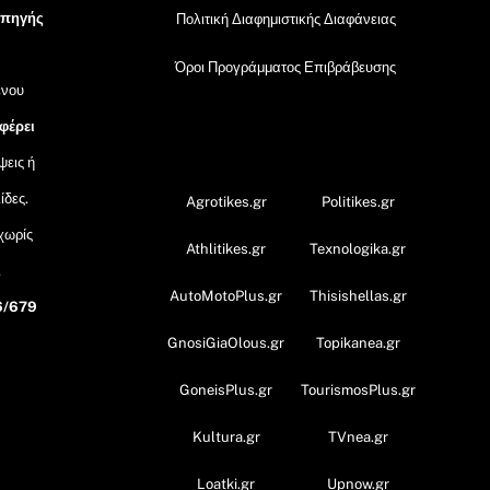
 πηγής
Πολιτική Διαφημιστικής Διαφάνειας
Όροι Προγράμματος Επιβράβευσης
ένου
 φέρει
OramaMedia Network
ψεις ή
ίδες.
Agrotikes.gr
Politikes.gr
 χωρίς
Athlitikes.gr
Texnologika.gr
,
AutoMotoPlus.gr
Thisishellas.gr
6/679
GnosiGiaOlous.gr
Topikanea.gr
GoneisPlus.gr
TourismosPlus.gr
Kultura.gr
TVnea.gr
Loatki.gr
Upnow.gr