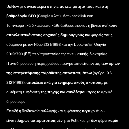
UpNow.gr
συνεισφέρει στην επισκεψιμότητά τους και στη
βαθμολογία SEO
(Google κ.λπ.) μέσω backlink κοκ.
Τα πνευματικά δικαιώματα κάθε άρθρου, εικόνας ή βίντεο
ανήκουν
αποκλειστικά στους αρχικούς δημιουργούς και φορείς τους
,
σύμφωνα με τον Νόμο 2121/1993 και την Ευρωπαϊκή Οδηγία
2019/790 (ΕΕ) περί προστασίας της πνευματικής ιδιοκτησίας.
Η αναδημοσίευση περιεχομένου πραγματοποιείται
εντός των ορίων
της επιτρεπόμενης παράθεσης αποσπασμάτων
(άρθρο 19 Ν.
2121/1993),
αποκλειστικά για ενημερωτικούς σκοπούς
, με
αυτόματη
εμφάνιση της πηγής και συνδέσμου
προς το αρχικό
δημοσίευμα.
Επειδή η διαδικασία συλλογής και εμφάνισης περιεχομένου
είναι
πλήρως αυτοματοποιημένη
, το Politikes.gr
δεν φέρει καμία