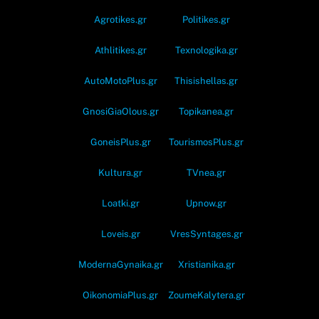
Agrotikes.gr
Politikes.gr
Athlitikes.gr
Texnologika.gr
AutoMotoPlus.gr
Thisishellas.gr
GnosiGiaOlous.gr
Topikanea.gr
GoneisPlus.gr
TourismosPlus.gr
Kultura.gr
TVnea.gr
Loatki.gr
Upnow.gr
Loveis.gr
VresSyntages.gr
ModernaGynaika.gr
Xristianika.gr
OikonomiaPlus.gr
ZoumeKalytera.gr