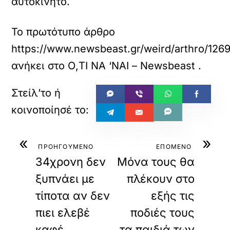
αυτοκίνητο.
Το πρωτότυπο άρθρο
https://www.newsbeast.gr/weird/arthro/12698
ανήκει στο
Ο,ΤΙ ΝΑ ‘ΝΑΙ – Newsbeast
.
«
»
ΠΡΟΗΓΟΥΜΕΝΟ
ΕΠΟΜΕΝΟ
34χρονη δεν
Μόνα τους θα
ξυπνάει με
πλέκουν στο
τίποτα αν δεν
εξής τις
πιει ελεβέ
ποδιές τους
καφέ
τα παιδιά των