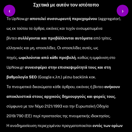
Top
Σχετικά με αυτόν τον ιστότοπο
‹
›
Το UpNow.gr
αποτελεί συσσωρευτή περιεχομένου
(aggregator),
ως εκ τούτου τα άρθρα, εικόνες και τυχόν ενσωματωμένα
βίντεο
συλλέγονται και προβάλλονται αυτόματα
από τρίτες,
ελληνικές και μη, ιστοσελίδες. Οι ιστοσελίδες αυτές, ως
πηγές,
ωφελούνται από κάθε προβολή
, καθώς η εμφάνιση στο
UpNow.gr
συνεισφέρει στην επισκεψιμότητά τους και στη
βαθμολογία SEO
(Google κ.λπ.) μέσω backlink κοκ.
Τα πνευματικά δικαιώματα κάθε άρθρου, εικόνας ή βίντεο
ανήκουν
αποκλειστικά στους αρχικούς δημιουργούς και φορείς τους
,
σύμφωνα με τον Νόμο 2121/1993 και την Ευρωπαϊκή Οδηγία
2019/790 (ΕΕ) περί προστασίας της πνευματικής ιδιοκτησίας.
Η αναδημοσίευση περιεχομένου πραγματοποιείται
εντός των ορίων