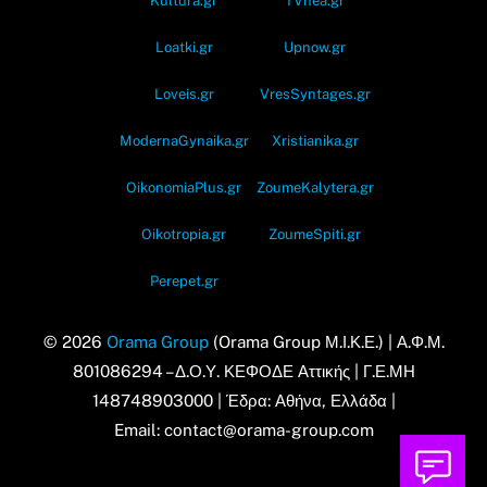
Kultura.gr
TVnea.gr
Loatki.gr
Upnow.gr
Loveis.gr
VresSyntages.gr
ModernaGynaika.gr
Xristianika.gr
OikonomiaPlus.gr
ZoumeKalytera.gr
Oikotropia.gr
ZoumeSpiti.gr
Perepet.gr
© 2026
Orama Group
(Orama Group Μ.Ι.Κ.Ε.) | Α.Φ.Μ.
801086294 – Δ.Ο.Υ. ΚΕΦΟΔΕ Αττικής | Γ.Ε.ΜΗ
148748903000 | Έδρα: Αθήνα, Ελλάδα |
Email: contact@orama-group.com