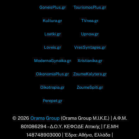
GoneisPlus.gr
TourismosPlus.gr
Kultura.gr
TVnea.gr
Loatki.gr
Upnow.gr
Loveis.gr
VresSyntages.gr
ModernaGynaika.gr
Xristianika.gr
OikonomiaPlus.gr
ZoumeKalytera.gr
Oikotropia.gr
ZoumeSpiti.gr
Perepet.gr
© 2026
Orama Group
(Orama Group Μ.Ι.Κ.Ε.) | Α.Φ.Μ.
801086294 – Δ.Ο.Υ. ΚΕΦΟΔΕ Αττικής | Γ.Ε.ΜΗ
148748903000 | Έδρα: Αθήνα, Ελλάδα |