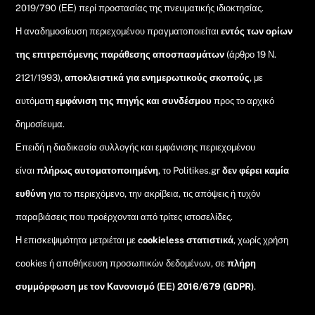
2019/790 (ΕΕ) περί προστασίας της πνευματικής ιδιοκτησίας.
Η αναδημοσίευση περιεχομένου πραγματοποιείται
εντός των ορίων
της επιτρεπόμενης παράθεσης αποσπασμάτων
(άρθρο 19 Ν.
2121/1993),
αποκλειστικά για ενημερωτικούς σκοπούς
, με
αυτόματη
εμφάνιση της πηγής και συνδέσμου
προς το αρχικό
δημοσίευμα.
Επειδή η διαδικασία συλλογής και εμφάνισης περιεχομένου
είναι
πλήρως αυτοματοποιημένη
, το Politikes.gr
δεν φέρει καμία
ευθύνη
για το περιεχόμενο, την ακρίβεια, τις απόψεις ή τυχόν
παραβιάσεις που προέρχονται από τρίτες ιστοσελίδες.
Η επισκεψιμότητα μετριέται με
cookieless στατιστικά
, χωρίς χρήση
cookies ή αποθήκευση προσωπικών δεδομένων, σε
πλήρη
συμμόρφωση με τον Κανονισμό (ΕΕ) 2016/679 (GDPR)
.