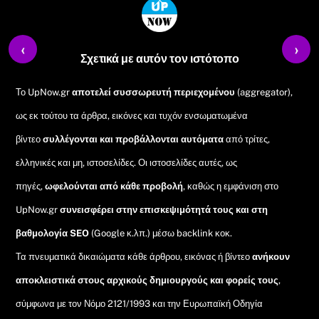
Back
To
‹
›
Top
Σχετικά με αυτόν τον ιστότοπο
Το UpNow.gr
αποτελεί συσσωρευτή περιεχομένου
(aggregator),
ως εκ τούτου τα άρθρα, εικόνες και τυχόν ενσωματωμένα
βίντεο
συλλέγονται και προβάλλονται αυτόματα
από τρίτες,
ελληνικές και μη, ιστοσελίδες. Οι ιστοσελίδες αυτές, ως
πηγές,
ωφελούνται από κάθε προβολή
, καθώς η εμφάνιση στο
UpNow.gr
συνεισφέρει στην επισκεψιμότητά τους και στη
βαθμολογία SEO
(Google κ.λπ.) μέσω backlink κοκ.
Τα πνευματικά δικαιώματα κάθε άρθρου, εικόνας ή βίντεο
ανήκουν
αποκλειστικά στους αρχικούς δημιουργούς και φορείς τους
,
σύμφωνα με τον Νόμο 2121/1993 και την Ευρωπαϊκή Οδηγία