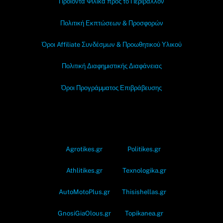
Προϊόντα Φιλικά προς το Περιβάλλον
Πολιτική Εκπτώσεων & Προσφορών
Όροι Affiliate Συνδέσμων & Προωθητικού Υλικού
Πολιτική Διαφημιστικής Διαφάνειας
Όροι Προγράμματος Επιβράβευσης
OramaMedia Network
Agrotikes.gr
Politikes.gr
Athlitikes.gr
Texnologika.gr
AutoMotoPlus.gr
Thisishellas.gr
GnosiGiaOlous.gr
Topikanea.gr