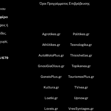
Όροι Προγράμματος Επιβράβευσης
ένου
 φέρει
OramaMedia Network
ψεις ή
ίδες.
Agrotikes.gr
Politikes.gr
 χωρίς
Athlitikes.gr
Texnologika.gr
,
AutoMotoPlus.gr
Thisishellas.gr
6/679
GnosiGiaOlous.gr
Topikanea.gr
GoneisPlus.gr
TourismosPlus.gr
Kultura.gr
TVnea.gr
Loatki.gr
Upnow.gr
Loveis.gr
VresSyntages.gr