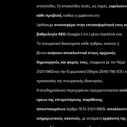
ιστοσελίδες. Οι ιστοσελίδες αυτές, ως πηγές,
ωφελούντ
κάθε προβολή
, καθώς η εμφάνιση στο
UpNow.gr
συνεισφέρει στην επισκεψιμότητά τους κ
βαθμολογία SEO
(Google κ.λπ.) μέσω backlink κοκ.
Τα πνευματικά δικαιώματα κάθε άρθρου, εικόνας ή
βίντεο
ανήκουν αποκλειστικά στους αρχικούς
δημιουργούς και φορείς τους
, σύμφωνα με τον Νόμο
2121/1993 και την Ευρωπαϊκή Οδηγία 2019/790 (ΕΕ) π
προστασίας της πνευματικής ιδιοκτησίας.
Η αναδημοσίευση περιεχομένου πραγματοποιείται
εντ
ορίων της επιτρεπόμενης παράθεσης
αποσπασμάτων
(άρθρο 19 Ν. 2121/1993),
αποκλειστι
ενημερωτικούς σκοπούς
, με αυτόματη
εμφάνιση της