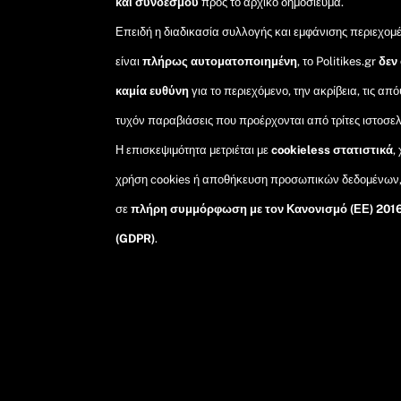
και συνδέσμου
προς το αρχικό δημοσίευμα.
Επειδή η διαδικασία συλλογής και εμφάνισης περιεχομ
είναι
πλήρως αυτοματοποιημένη
, το Politikes.gr
δεν
καμία ευθύνη
για το περιεχόμενο, την ακρίβεια, τις από
τυχόν παραβιάσεις που προέρχονται από τρίτες ιστοσελ
Η επισκεψιμότητα μετριέται με
cookieless στατιστικά
,
χρήση cookies ή αποθήκευση προσωπικών δεδομένων
σε
πλήρη συμμόρφωση με τον Κανονισμό (ΕΕ) 201
(GDPR)
.