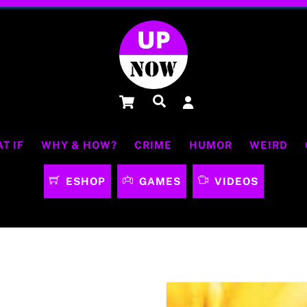
Cart
Αναζήτηση
T IF
WHY & HOW?
CRIME
HUMOR
WEIRD
ESHOP
GAMES
VIDEOS