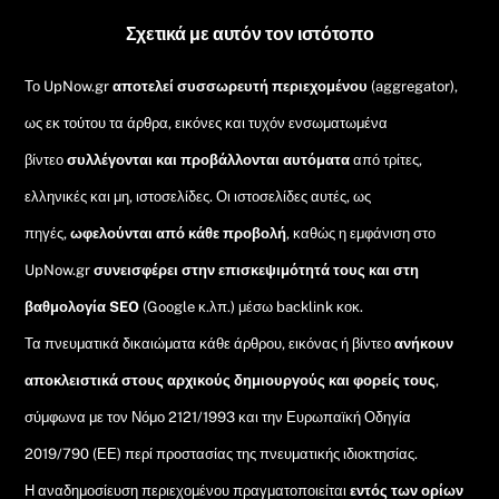
Top
Σχετικά με αυτόν τον ιστότοπο
Το UpNow.gr
αποτελεί συσσωρευτή περιεχομένου
(aggregator),
ως εκ τούτου τα άρθρα, εικόνες και τυχόν ενσωματωμένα
βίντεο
συλλέγονται και προβάλλονται αυτόματα
από τρίτες,
ελληνικές και μη, ιστοσελίδες. Οι ιστοσελίδες αυτές, ως
πηγές,
ωφελούνται από κάθε προβολή
, καθώς η εμφάνιση στο
UpNow.gr
συνεισφέρει στην επισκεψιμότητά τους και στη
βαθμολογία SEO
(Google κ.λπ.) μέσω backlink κοκ.
Τα πνευματικά δικαιώματα κάθε άρθρου, εικόνας ή βίντεο
ανήκουν
αποκλειστικά στους αρχικούς δημιουργούς και φορείς τους
,
σύμφωνα με τον Νόμο 2121/1993 και την Ευρωπαϊκή Οδηγία
2019/790 (ΕΕ) περί προστασίας της πνευματικής ιδιοκτησίας.
Η αναδημοσίευση περιεχομένου πραγματοποιείται
εντός των ορίων