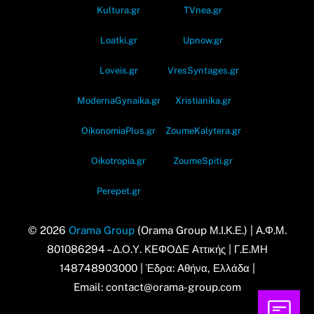
Kultura.gr
TVnea.gr
Loatki.gr
Upnow.gr
Loveis.gr
VresSyntages.gr
ModernaGynaika.gr
Xristianika.gr
OikonomiaPlus.gr
ZoumeKalytera.gr
Oikotropia.gr
ZoumeSpiti.gr
Perepet.gr
© 2026
Orama Group
(Orama Group Μ.Ι.Κ.Ε.) | Α.Φ.Μ.
801086294 – Δ.Ο.Υ. ΚΕΦΟΔΕ Αττικής | Γ.Ε.ΜΗ
148748903000 | Έδρα: Αθήνα, Ελλάδα |
Email: contact@orama-group.com