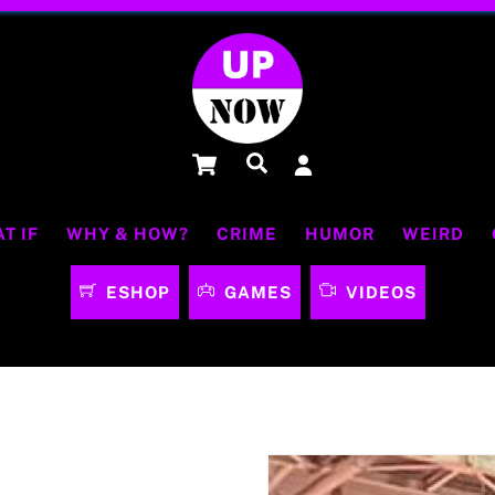
Cart
Αναζήτηση
T IF
WHY & HOW?
CRIME
HUMOR
WEIRD
ESHOP
GAMES
VIDEOS