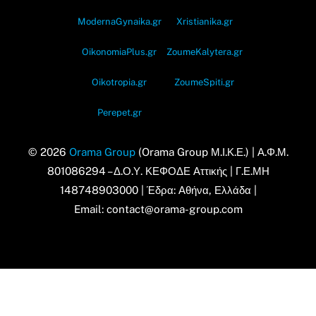
ModernaGynaika.gr
Xristianika.gr
OikonomiaPlus.gr
ZoumeKalytera.gr
Oikotropia.gr
ZoumeSpiti.gr
Perepet.gr
© 2026
Orama Group
(Orama Group Μ.Ι.Κ.Ε.) | Α.Φ.Μ.
801086294 – Δ.Ο.Υ. ΚΕΦΟΔΕ Αττικής | Γ.Ε.ΜΗ
148748903000 | Έδρα: Αθήνα, Ελλάδα |
Email: contact@orama-group.com