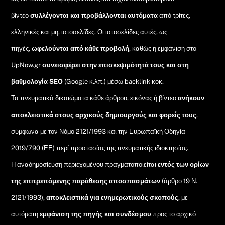
βίντεο
συλλέγονται και προβάλλονται αυτόματα
από τρίτες,
ελληνικές και μη, ιστοσελίδες. Οι ιστοσελίδες αυτές, ως
πηγές,
ωφελούνται από κάθε προβολή
, καθώς η εμφάνιση στο
UpNow.gr
συνεισφέρει στην επισκεψιμότητά τους και στη
βαθμολογία SEO
(Google κ.λπ.) μέσω backlink κοκ.
Τα πνευματικά δικαιώματα κάθε άρθρου, εικόνας ή βίντεο
ανήκουν
αποκλειστικά στους αρχικούς δημιουργούς και φορείς τους
,
σύμφωνα με τον Νόμο 2121/1993 και την Ευρωπαϊκή Οδηγία
2019/790 (ΕΕ) περί προστασίας της πνευματικής ιδιοκτησίας.
Η αναδημοσίευση περιεχομένου πραγματοποιείται
εντός των ορίων
της επιτρεπόμενης παράθεσης αποσπασμάτων
(άρθρο 19 Ν.
2121/1993),
αποκλειστικά για ενημερωτικούς σκοπούς
, με
αυτόματη
εμφάνιση της πηγής και συνδέσμου
προς το αρχικό