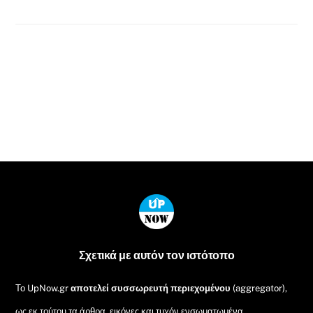
Back
To
Top
Σχετικά με αυτόν τον ιστότοπο
Το UpNow.gr
αποτελεί συσσωρευτή περιεχομένου
(aggregator),
ως εκ τούτου τα άρθρα, εικόνες και τυχόν ενσωματωμένα