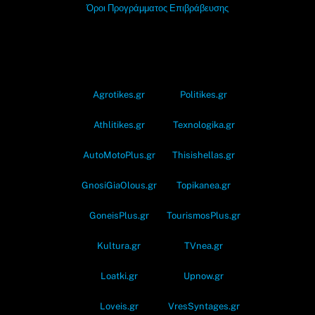
Όροι Προγράμματος Επιβράβευσης
OramaMedia Network
Agrotikes.gr
Politikes.gr
Athlitikes.gr
Texnologika.gr
AutoMotoPlus.gr
Thisishellas.gr
GnosiGiaOlous.gr
Topikanea.gr
GoneisPlus.gr
TourismosPlus.gr
Kultura.gr
TVnea.gr
Loatki.gr
Upnow.gr
Loveis.gr
VresSyntages.gr