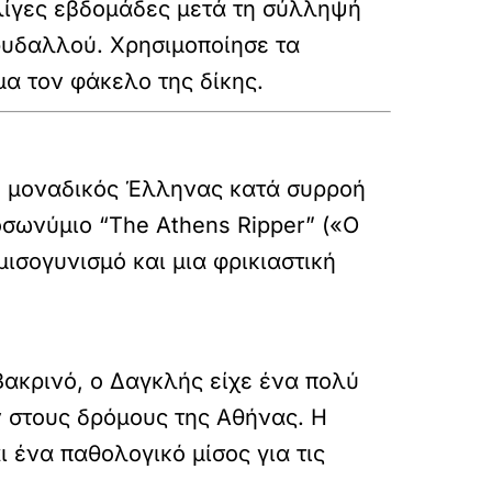
 λίγες εβδομάδες μετά τη σύλληψή
ρυδαλλού. Χρησιμοποίησε τα
α τον φάκελο της δίκης.
ο μοναδικός Έλληνας κατά συρροή
οσωνύμιο “The Athens Ripper” («Ο
ισογυνισμό και μια φρικιαστική
Βακρινό, ο Δαγκλής είχε ένα πολύ
 στους δρόμους της Αθήνας. Η
 ένα παθολογικό μίσος για τις