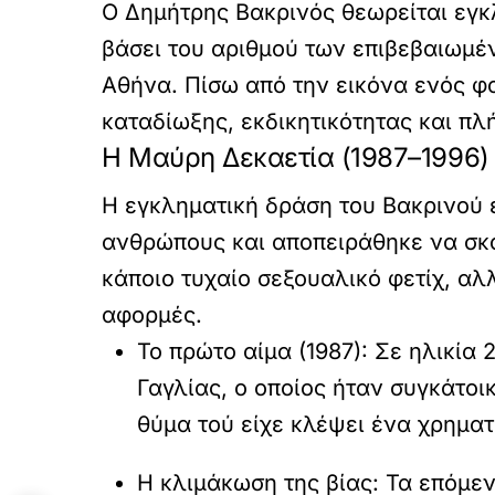
Ο
Δημήτρης Βακρινός
θεωρείται εγκ
βάσει του αριθμού των επιβεβαιωμέ
Αθήνα. Πίσω από την εικόνα ενός φ
καταδίωξης, εκδικητικότητας και π
Η Μαύρη Δεκαετία (1987–1996)
Η εγκληματική δράση του Βακρινού ε
ανθρώπους
και αποπειράθηκε να σκο
κάποιο τυχαίο σεξουαλικό φετίχ, αλ
αφορμές.
Το πρώτο αίμα (1987):
Σε ηλικία 
Γαγλίας, ο οποίος ήταν συγκάτοι
θύμα τού είχε κλέψει ένα χρηματ
Η κλιμάκωση της βίας:
Τα επόμενα