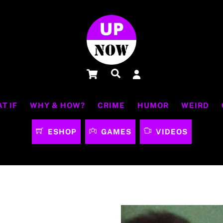
Cart
Αναζήτηση
T IF
WHY & HOW?
CRIME
HUMOR
WEIRD
ESHOP
GAMES
VIDEOS