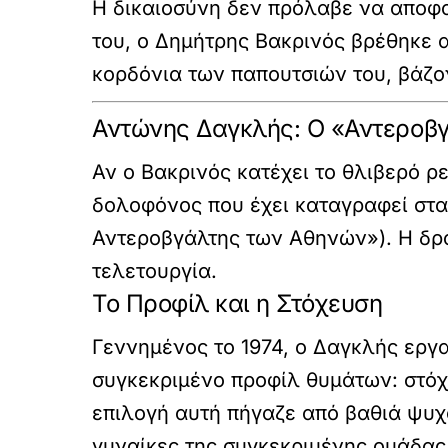
Η δικαιοσύνη δεν πρόλαβε να αποφαν
του, ο Δημήτρης Βακρινός βρέθηκε
κορδόνια των παπουτσιών του, βάζον
Αντώνης Δαγκλής: Ο «Αντεροβ
Αν ο Βακρινός κατέχει το θλιβερό 
δολοφόνος που έχει καταγραφεί στα
Αντεροβγάλτης των Αθηνών»). Η δρά
τελετουργία.
Το Προφίλ και η Στόχευση
Γεννημένος το 1974, ο Δαγκλής εργ
συγκεκριμένο προφίλ θυμάτων: στόχ
επιλογή αυτή πήγαζε από βαθιά ψυχο
γυναίκες της συγκεκριμένης ομάδας