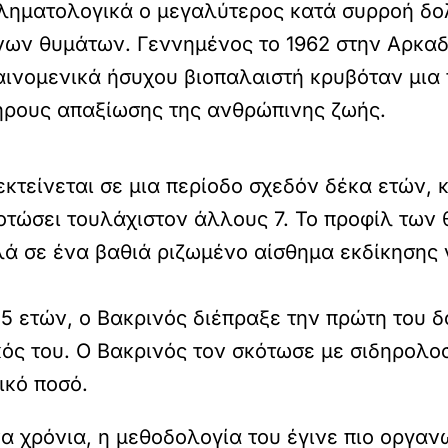
ληματολογικά ο μεγαλύτερος κατά συρροή δ
νων θυμάτων. Γεννημένος το 1962 στην Αρκαδ
αινομενικά ήσυχου βιοπαλαιστή κρυβόταν μια 
λήρους απαξίωσης της ανθρώπινης ζωής.
κτείνεται σε μια περίοδο σχεδόν δέκα ετών, 
τώσει τουλάχιστον άλλους 7. Το προφίλ των 
λά σε ένα βαθιά ριζωμένο αίσθημα εκδίκησης
25 ετών, ο Βακρινός διέπραξε την πρώτη του 
κός του. Ο Βακρινός τον σκότωσε με σιδηρολοσ
ικό ποσό.
 χρόνια, η μεθοδολογία του έγινε πιο οργανω