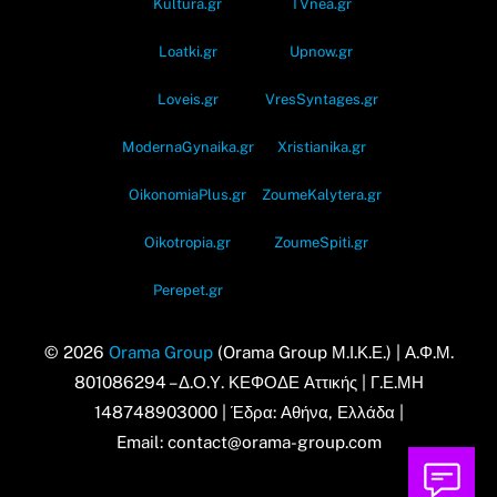
Kultura.gr
TVnea.gr
Loatki.gr
Upnow.gr
Loveis.gr
VresSyntages.gr
ModernaGynaika.gr
Xristianika.gr
OikonomiaPlus.gr
ZoumeKalytera.gr
Oikotropia.gr
ZoumeSpiti.gr
Perepet.gr
© 2026
Orama Group
(Orama Group Μ.Ι.Κ.Ε.) | Α.Φ.Μ.
801086294 – Δ.Ο.Υ. ΚΕΦΟΔΕ Αττικής | Γ.Ε.ΜΗ
148748903000 | Έδρα: Αθήνα, Ελλάδα |
Email: contact@orama-group.com