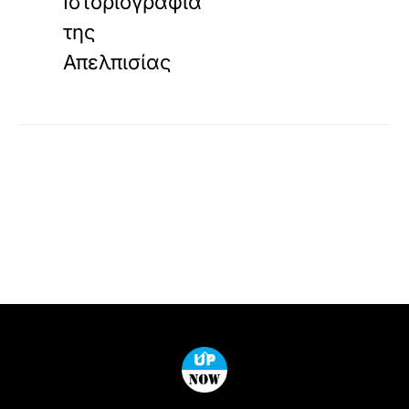
Ιστοριογραφία
της
Απελπισίας
Back
To