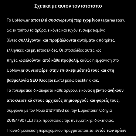
Top
Σχετικά με αυτόν τον ιστότοπο
Το UpNow.gr
αποτελεί συσσωρευτή περιεχομένου
(aggregator),
ως εκ τούτου τα άρθρα, εικόνες και τυχόν ενσωματωμένα
βίντεο
συλλέγονται και προβάλλονται αυτόματα
από τρίτες,
ελληνικές και μη, ιστοσελίδες. Οι ιστοσελίδες αυτές, ως
πηγές,
ωφελούνται από κάθε προβολή
, καθώς η εμφάνιση στο
UpNow.gr
συνεισφέρει στην επισκεψιμότητά τους και στη
βαθμολογία SEO
(Google κ.λπ.) μέσω backlink κοκ.
Τα πνευματικά δικαιώματα κάθε άρθρου, εικόνας ή βίντεο
ανήκουν
αποκλειστικά στους αρχικούς δημιουργούς και φορείς τους
,
σύμφωνα με τον Νόμο 2121/1993 και την Ευρωπαϊκή Οδηγία
2019/790 (ΕΕ) περί προστασίας της πνευματικής ιδιοκτησίας.
Η αναδημοσίευση περιεχομένου πραγματοποιείται
εντός των ορίων