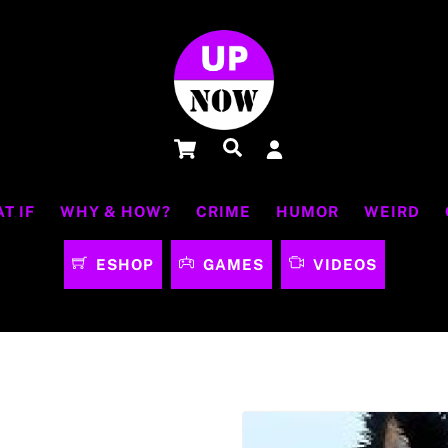
Cart
Αναζήτηση
T IF
WHY & HOW?
CRIME
HUMOR
WEIRD
ESHOP
GAMES
VIDEOS