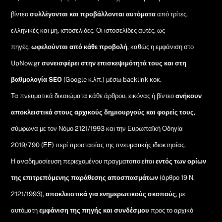
βίντεο
συλλέγονται και προβάλλονται αυτόματα
από τρίτες,
ελληνικές και μη, ιστοσελίδες. Οι ιστοσελίδες αυτές, ως
πηγές,
ωφελούνται από κάθε προβολή
, καθώς η εμφάνιση στο
UpNow.gr
συνεισφέρει στην επισκεψιμότητά τους και στη
βαθμολογία SEO
(Google κ.λπ.) μέσω backlink κοκ.
Τα πνευματικά δικαιώματα κάθε άρθρου, εικόνας ή βίντεο
ανήκουν
αποκλειστικά στους αρχικούς δημιουργούς και φορείς τους
,
σύμφωνα με τον Νόμο 2121/1993 και την Ευρωπαϊκή Οδηγία
2019/790 (ΕΕ) περί προστασίας της πνευματικής ιδιοκτησίας.
Η αναδημοσίευση περιεχομένου πραγματοποιείται
εντός των ορίων
της επιτρεπόμενης παράθεσης αποσπασμάτων
(άρθρο 19 Ν.
2121/1993),
αποκλειστικά για ενημερωτικούς σκοπούς
, με
αυτόματη
εμφάνιση της πηγής και συνδέσμου
προς το αρχικό