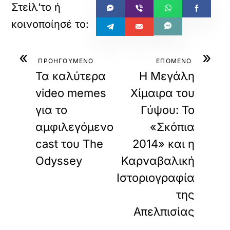
«
»
ΠΡΟΗΓΟΥΜΕΝΟ
ΕΠΟΜΕΝΟ
Τα καλύτερα
Η Μεγάλη
video memes
Χίμαιρα του
για το
Γύψου: Το
αμφιλεγόμενο
«Σκόπια
cast του The
2014» και η
Odyssey
Καρναβαλική
Ιστοριογραφία
της
Απελπισίας