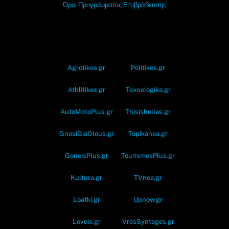
Όροι Προγράμματος Επιβράβευσης
OramaMedia Network
Agrotikes.gr
Politikes.gr
Athlitikes.gr
Texnologika.gr
AutoMotoPlus.gr
Thisishellas.gr
GnosiGiaOlous.gr
Topikanea.gr
GoneisPlus.gr
TourismosPlus.gr
Kultura.gr
TVnea.gr
Loatki.gr
Upnow.gr
Loveis.gr
VresSyntages.gr