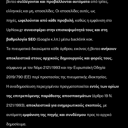
βίντεο
συλλέγονται και προβάλλονται αυτόματα
από τρίτες,
ελληνικές και μη, ιστοσελίδες. Οι ιστοσελίδες αυτές, ως
πηγές,
ωφελούνται από κάθε προβολή
, καθώς η εμφάνιση στο
UpNow.gr
συνεισφέρει στην επισκεψιμότητά τους και στη
βαθμολογία SEO
(Google κ.λπ.) μέσω backlink κοκ.
Τα πνευματικά δικαιώματα κάθε άρθρου, εικόνας ή βίντεο
ανήκουν
αποκλειστικά στους αρχικούς δημιουργούς και φορείς τους
,
σύμφωνα με τον Νόμο 2121/1993 και την Ευρωπαϊκή Οδηγία
2019/790 (ΕΕ) περί προστασίας της πνευματικής ιδιοκτησίας.
Η αναδημοσίευση περιεχομένου πραγματοποιείται
εντός των ορίων
της επιτρεπόμενης παράθεσης αποσπασμάτων
(άρθρο 19 Ν.
2121/1993),
αποκλειστικά για ενημερωτικούς σκοπούς
, με
αυτόματη
εμφάνιση της πηγής και συνδέσμου
προς το αρχικό
δημοσίευμα.