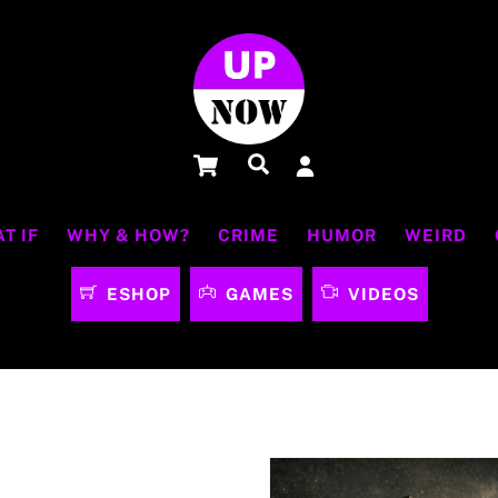
Cart
Αναζήτηση
T IF
WHY & HOW?
CRIME
HUMOR
WEIRD
ESHOP
GAMES
VIDEOS