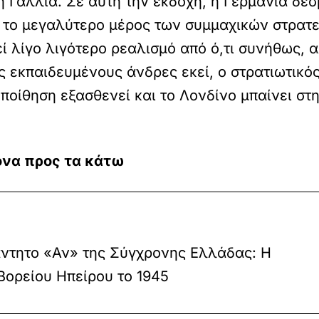
η Γαλλία. Σε αυτή την εκδοχή, η Γερμανία δε
ι το μεγαλύτερο μέρος των συμμαχικών στρατ
εί λίγο λιγότερο ρεαλισμό από ό,τι συνήθως, α
 εκπαιδευμένους άνδρες εκεί, ο στρατιωτικός
πεποίθηση εξασθενεί και το Λονδίνο μπαίνει σ
ξονα προς τα κάτω
ντητο «Αν» της Σύγχρονης Ελλάδας: Η
ορείου Ηπείρου το 1945