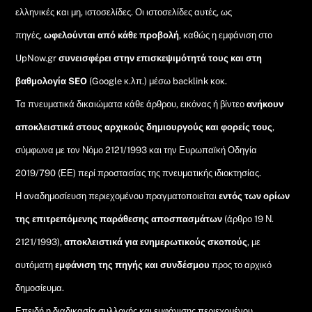
ελληνικές και μη, ιστοσελίδες. Οι ιστοσελίδες αυτές, ως
πηγές,
ωφελούνται από κάθε προβολή
, καθώς η εμφάνιση στο
UpNow.gr
συνεισφέρει στην επισκεψιμότητά τους και στη
βαθμολογία SEO
(Google κ.λπ.) μέσω backlink κοκ.
Τα πνευματικά δικαιώματα κάθε άρθρου, εικόνας ή βίντεο
ανήκουν
αποκλειστικά στους αρχικούς δημιουργούς και φορείς τους
,
σύμφωνα με τον Νόμο 2121/1993 και την Ευρωπαϊκή Οδηγία
2019/790 (ΕΕ) περί προστασίας της πνευματικής ιδιοκτησίας.
Η αναδημοσίευση περιεχομένου πραγματοποιείται
εντός των ορίων
της επιτρεπόμενης παράθεσης αποσπασμάτων
(άρθρο 19 Ν.
2121/1993),
αποκλειστικά για ενημερωτικούς σκοπούς
, με
αυτόματη
εμφάνιση της πηγής και συνδέσμου
προς το αρχικό
δημοσίευμα.
Επειδή η διαδικασία συλλογής και εμφάνισης περιεχομένου