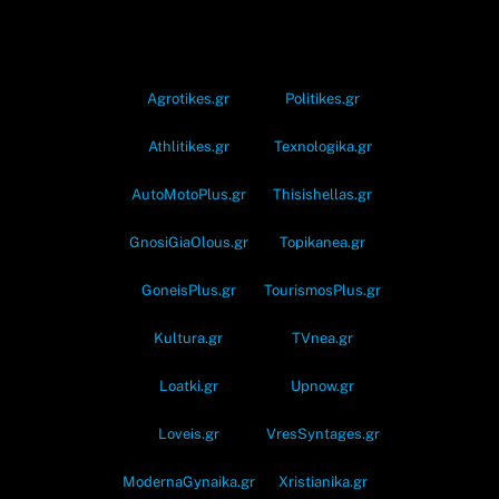
OramaMedia Network
Agrotikes.gr
Politikes.gr
Athlitikes.gr
Texnologika.gr
AutoMotoPlus.gr
Thisishellas.gr
GnosiGiaOlous.gr
Topikanea.gr
GoneisPlus.gr
TourismosPlus.gr
Kultura.gr
TVnea.gr
Loatki.gr
Upnow.gr
Loveis.gr
VresSyntages.gr
ModernaGynaika.gr
Xristianika.gr