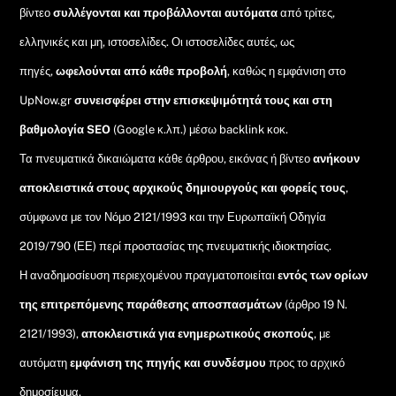
βίντεο
συλλέγονται και προβάλλονται αυτόματα
από τρίτες,
ελληνικές και μη, ιστοσελίδες. Οι ιστοσελίδες αυτές, ως
πηγές,
ωφελούνται από κάθε προβολή
, καθώς η εμφάνιση στο
UpNow.gr
συνεισφέρει στην επισκεψιμότητά τους και στη
βαθμολογία SEO
(Google κ.λπ.) μέσω backlink κοκ.
Τα πνευματικά δικαιώματα κάθε άρθρου, εικόνας ή βίντεο
ανήκουν
αποκλειστικά στους αρχικούς δημιουργούς και φορείς τους
,
σύμφωνα με τον Νόμο 2121/1993 και την Ευρωπαϊκή Οδηγία
2019/790 (ΕΕ) περί προστασίας της πνευματικής ιδιοκτησίας.
Η αναδημοσίευση περιεχομένου πραγματοποιείται
εντός των ορίων
της επιτρεπόμενης παράθεσης αποσπασμάτων
(άρθρο 19 Ν.
2121/1993),
αποκλειστικά για ενημερωτικούς σκοπούς
, με
αυτόματη
εμφάνιση της πηγής και συνδέσμου
προς το αρχικό
δημοσίευμα.