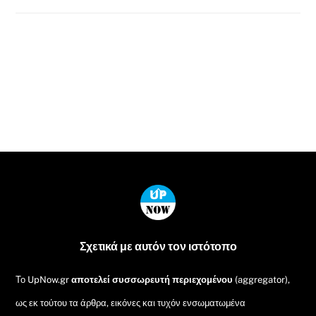
Back
To
Top
Σχετικά με αυτόν τον ιστότοπο
Το UpNow.gr
αποτελεί συσσωρευτή περιεχομένου
(aggregator),
ως εκ τούτου τα άρθρα, εικόνες και τυχόν ενσωματωμένα