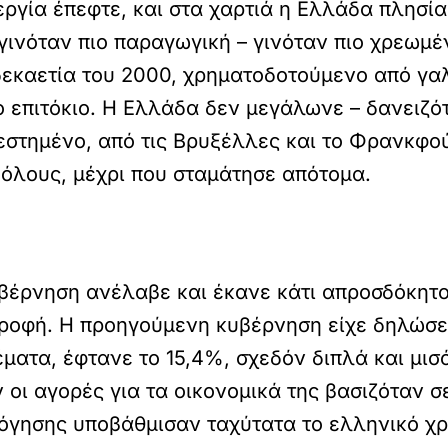
εργία έπεφτε, και στα χαρτιά η Ελλάδα πλησί
 γινόταν πιο παραγωγική – γινόταν πιο χρεωμέ
εκαετία του 2000, χρηματοδοτούμενο από γαλ
ο επιτόκιο. Η Ελλάδα δεν μεγάλωνε – δανειζό
στημένο, από τις Βρυξέλλες και το Φρανκφού
 όλους, μέχρι που σταμάτησε απότομα.
βέρνηση ανέλαβε και έκανε κάτι απροσδόκητο:
τροφή. Η προηγούμενη κυβέρνηση είχε δηλώσε
έματα, έφτανε το 15,4%, σχεδόν διπλά και μισ
 οι αγορές για τα οικονομικά της βασιζόταν 
ολόγησης υποβάθμισαν ταχύτατα το ελληνικό χρ