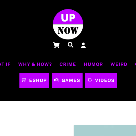
Cart
Αναζήτηση
T IF
WHY & HOW?
CRIME
HUMOR
WEIRD
ESHOP
GAMES
VIDEOS