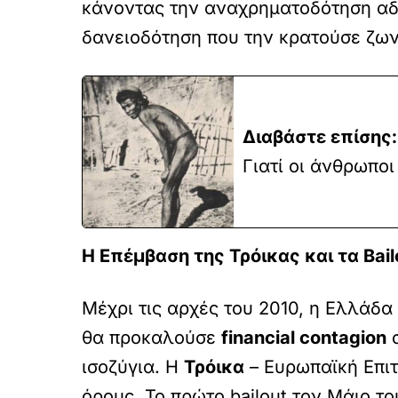
κάνοντας την αναχρηματοδότηση αδύ
δανειοδότηση που την κρατούσε ζων
Διαβάστε επίσης:
Γιατί οι άνθρωποι
Η Επέμβαση της Τρόικας και τα Bail
Μέχρι τις αρχές του 2010, η Ελλάδ
θα προκαλούσε
financial contagion
σ
ισοζύγια. Η
Τρόικα
– Ευρωπαϊκή Επιτ
όρους. Το πρώτο bailout τον Μάιο του