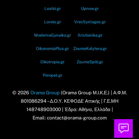
Loatki.gr
Upnow.gr
Loveis.gr
VresSyntages.gr
ModernaGynaika.gr
Xristianika.gr
OikonomiaPlus.gr
ZoumeKalytera.gr
Oikotropia.gr
ZoumeSpiti.gr
Perepet.gr
© 2026
Orama Group
(Orama Group Μ.Ι.Κ.Ε.) | Α.Φ.Μ.
801086294 – Δ.Ο.Υ. ΚΕΦΟΔΕ Αττικής | Γ.Ε.ΜΗ
148748903000 | Έδρα: Αθήνα, Ελλάδα |
Email: contact@orama-group.com