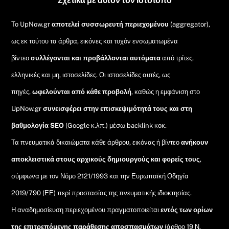
Σχετικά με αυτόν τον ιστότοπο
Το UpNow.gr
αποτελεί συσσωρευτή περιεχομένου
(aggregator),
ως εκ τούτου τα άρθρα, εικόνες και τυχόν ενσωματωμένα
βίντεο
συλλέγονται και προβάλλονται αυτόματα
από τρίτες,
ελληνικές και μη, ιστοσελίδες. Οι ιστοσελίδες αυτές, ως
πηγές,
ωφελούνται από κάθε προβολή
, καθώς η εμφάνιση στο
UpNow.gr
συνεισφέρει στην επισκεψιμότητά τους και στη
βαθμολογία SEO
(Google κ.λπ.) μέσω backlink κοκ.
Τα πνευματικά δικαιώματα κάθε άρθρου, εικόνας ή βίντεο
ανήκουν
αποκλειστικά στους αρχικούς δημιουργούς και φορείς τους
,
σύμφωνα με τον Νόμο 2121/1993 και την Ευρωπαϊκή Οδηγία
2019/790 (ΕΕ) περί προστασίας της πνευματικής ιδιοκτησίας.
Η αναδημοσίευση περιεχομένου πραγματοποιείται
εντός των ορίων
της επιτρεπόμενης παράθεσης αποσπασμάτων
(άρθρο 19 Ν.