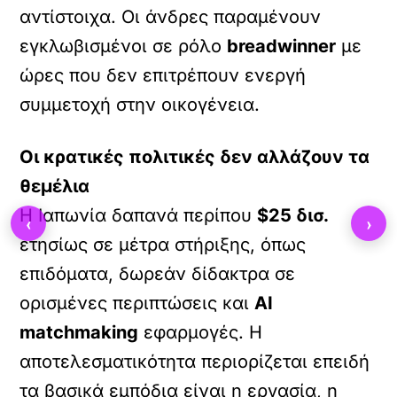
αντίστοιχα. Οι άνδρες παραμένουν
εγκλωβισμένοι σε ρόλο
breadwinner
με
ώρες που δεν επιτρέπουν ενεργή
συμμετοχή στην οικογένεια.
Οι κρατικές πολιτικές δεν αλλάζουν τα
θεμέλια
Η Ιαπωνία δαπανά περίπου
$25 δισ.
‹
›
ετησίως σε μέτρα στήριξης, όπως
επιδόματα, δωρεάν δίδακτρα σε
ορισμένες περιπτώσεις και
AI
matchmaking
εφαρμογές. Η
αποτελεσματικότητα περιορίζεται επειδή
τα βασικά εμπόδια είναι η εργασία, η